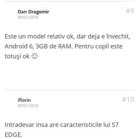
#9
Dan Dragomir
09/01/2018
Este un model relativ ok, dar deja e învechit,
Android 6, 3GB de RAM. Pentru copil este
totuși ok 🙂
#10
iflorin
09/01/2018
Intradevar insa are caracteristicile lui S7
EDGE.