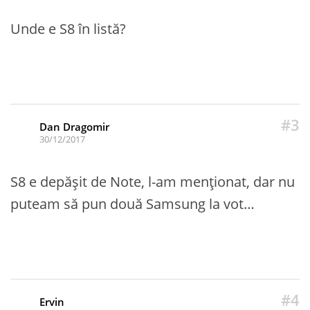
Unde e S8 în listă?
#3
Dan Dragomir
30/12/2017
S8 e depășit de Note, l-am menționat, dar nu
puteam să pun două Samsung la vot…
#4
Ervin