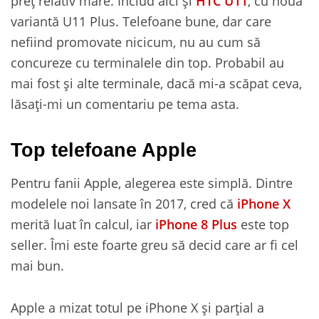
preț relativ mare. Includ aici și
HTC U11
, cu noua
variantă U11 Plus. Telefoane bune, dar care
nefiind promovate nicicum, nu au cum să
concureze cu terminalele din top. Probabil au
mai fost și alte terminale, dacă mi-a scăpat ceva,
lăsați-mi un comentariu pe tema asta.
Top telefoane Apple
Pentru fanii Apple, alegerea este simplă. Dintre
modelele noi lansate în 2017, cred că
iPhone X
merită luat în calcul, iar
iPhone 8 Plus
este top
seller. Îmi este foarte greu să decid care ar fi cel
mai bun.
Apple a mizat totul pe iPhone X și parțial a