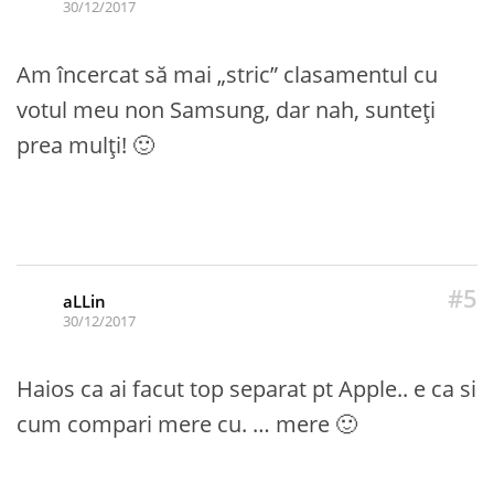
30/12/2017
Am încercat să mai „stric” clasamentul cu
votul meu non Samsung, dar nah, sunteți
prea mulți! 🙂
#5
aLLin
30/12/2017
Haios ca ai facut top separat pt Apple.. e ca si
cum compari mere cu. … mere 🙂