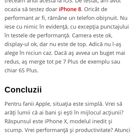
treceam anul acesta la iOS. De testat, am avut
ocazia să testez doar
iPhone 8
. Oricât de
performant ar fi, rămâne un telefon obișnuit. Nu
iese cu nimic în evidență, cu excepția punctajului
în testele de performanță. Camera este ok,
display-ul ok, dar nu este de top. Adică nu l-aș
alege în niciun caz. Dacă aș avvea un buget mai
redus, aș merge tot pe 7 Plus de exemplu sau
chiar 6S Plus.
Concluzii
Pentru fanii Apple, situația este simplă. Vrei să
arăți lumii că ai bani și ești în mijlocul acțiunii?
Răspunsul este iPhone X, modelul inedit și
scump. Vrei performanță și productivitate? Atunci