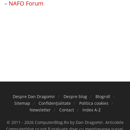
–
NAFO Forum
Despre Dan Dragomir
Despre blog
Blogroll
Sitemap
Confidențialitate
Politica cookies
Newsletter
Contact
Index A-Z
© 2011 - 2026 ComputerBlog.Ro by Dan Dragomir. Articolele
Computerblog.ro pot fi preluate doar cu menționarea sursei.