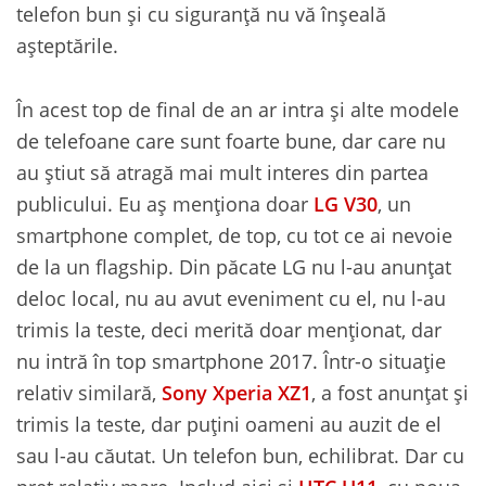
telefon bun și cu siguranță nu vă înșeală
așteptările.
În acest top de final de an ar intra și alte modele
de telefoane care sunt foarte bune, dar care nu
au știut să atragă mai mult interes din partea
publicului. Eu aș menționa doar
LG V30
, un
smartphone complet, de top, cu tot ce ai nevoie
de la un flagship. Din păcate LG nu l-au anunțat
deloc local, nu au avut eveniment cu el, nu l-au
trimis la teste, deci merită doar menționat, dar
nu intră în top smartphone 2017. Într-o situație
relativ similară,
Sony Xperia XZ1
, a fost anunțat și
trimis la teste, dar puțini oameni au auzit de el
sau l-au căutat. Un telefon bun, echilibrat. Dar cu