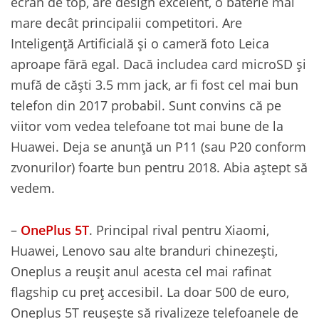
ecran de top, are design excelent, o baterie mai
mare decât principalii competitori. Are
Inteligență Artificială și o cameră foto Leica
aproape fără egal. Dacă includea card microSD și
mufă de căști 3.5 mm jack, ar fi fost cel mai bun
telefon din 2017 probabil. Sunt convins că pe
viitor vom vedea telefoane tot mai bune de la
Huawei. Deja se anunță un P11 (sau P20 conform
zvonurilor) foarte bun pentru 2018. Abia aștept să
vedem.
–
OnePlus 5T
. Principal rival pentru Xiaomi,
Huawei, Lenovo sau alte branduri chinezești,
Oneplus a reușit anul acesta cel mai rafinat
flagship cu preț accesibil. La doar 500 de euro,
Oneplus 5T reușește să rivalizeze telefoanele de