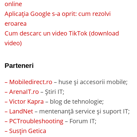
online
Aplicația Google s-a oprit: cum rezolvi
eroarea
Cum descarc un video TikTok (download
video)
Parteneri
– Mobiledirect.ro
– huse și accesorii mobile;
– ArenaIT.ro
– Știri IT;
– Victor Kapra
– blog de tehnologie;
– LandNet
– mentenanță service și suport IT;
– PCTroubleshooting
– Forum IT;
– Susțin Getica