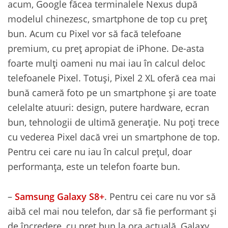
acum, Google făcea terminalele Nexus după
modelul chinezesc, smartphone de top cu preț
bun. Acum cu Pixel vor să facă telefoane
premium, cu preț apropiat de iPhone. De-asta
foarte mulți oameni nu mai iau în calcul deloc
telefoanele Pixel. Totuși, Pixel 2 XL oferă cea mai
bună cameră foto pe un smartphone și are toate
celelalte atuuri: design, putere hardware, ecran
bun, tehnologii de ultimă generație. Nu poți trece
cu vederea Pixel dacă vrei un smartphone de top.
Pentru cei care nu iau în calcul prețul, doar
performanța, este un telefon foarte bun.
–
Samsung Galaxy S8+
. Pentru cei care nu vor să
aibă cel mai nou telefon, dar să fie performant și
de încredere, cu preț bun la ora actuală, Galaxy