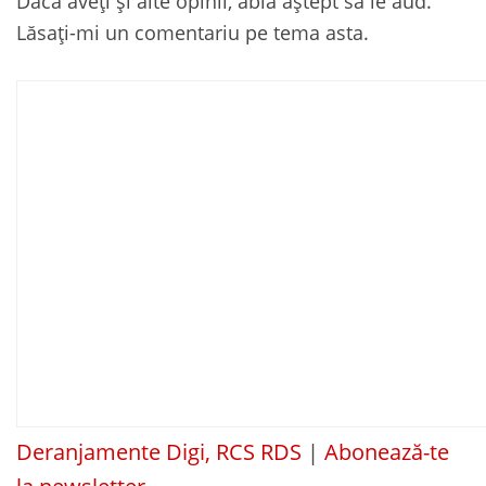
Dacă aveți și alte opinii, abia aștept să le aud.
Lăsați-mi un comentariu pe tema asta.
Deranjamente Digi, RCS RDS
|
Abonează-te