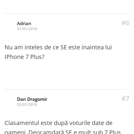
#6
Adrian
01/01/2018
Nu am inteles de ce SE este inaintea lui
IPhone 7 Plus?
#7
Dan Dragomir
02/01/2018
Clasamentul este după voturile date de
oameni. Deocamdată SE e mult sub 7 Plus.